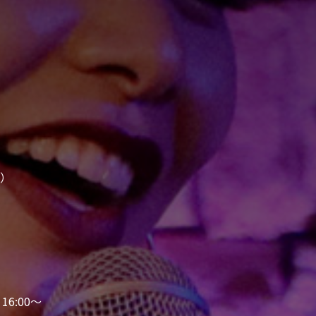
o）
16:00～