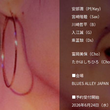
安部潤（Pf/Key）
宮崎隆睦（Sax）
川崎哲平（B）
入江誠（G）
乘冨鼓（Ds）
富岡美保（Cho）
たかはしちひろ（Ch
■会場
BLUES ALLEY JAPAN
■予約受付開始
2026年6月24日（水）