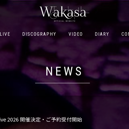
LIVE
DISCOGRAPHY
VIDEO
DIARY
CO
LIVE
DISCOGRAPHY
VIDEO
DIARY
CO
NEWS
ay Live 2026 開催決定・ご予約受付開始