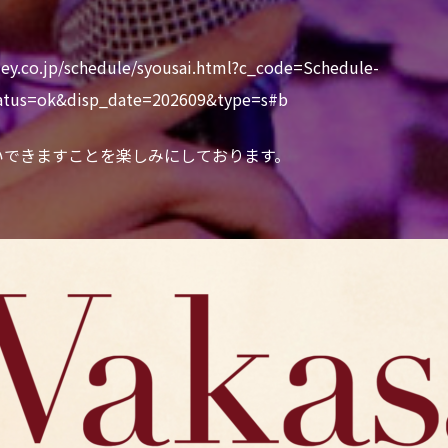
ley.co.jp/schedule/syousai.html?c_code=Schedule-
atus=ok&disp_date=202609&type=s#b
いできますことを楽しみにしております。